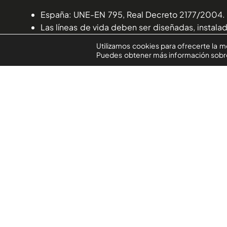
España: UNE-EN 795, Real Decreto 2177/2004.
Las líneas de vida deben ser diseñadas, instala
Utilizamos cookies para ofrecerte la m
Puedes obtener más información sobre 
Buenas prácticas
Inspección diaria del equipo.
Formación adecuada para todo el personal.
Evaluación de riesgos antes de empezar a trabaj
Uso obligatorio de arnés de cuerpo entero con 
Nunca utilices anclajes improvisados o estructur