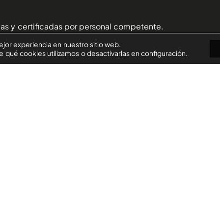
das y certificadas por personal competente.
ejor experiencia en nuestro sitio web.
qué cookies utilizamos o desactivarlas en configuración.
ar.
doble eslinga.
as inestables.
SIGUIENTE