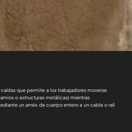
a caídas que permite a los trabajadores moverse
amios o estructuras metálicas) mientras
iante un arnés de cuerpo entero a un cable o raíl