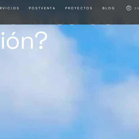
a línea de vi
RVICIOS
POSTVENTA
PROYECTOS
BLOG
E
ión?